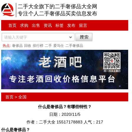
二手大全旗下的二手奢侈品大全网
专注个人二手奢侈品买卖信息发布
首页
求购
出售
资讯
标签
发布
留言
热点:
奢侈品
回收
排行榜
二手
爱马仕
二手奢侈品
首页
>
全国
什么是奢侈品？有哪些特性？
日期：2020/11/5
作者：二手大全 15517178883 人气：
217
什么是奢侈品？