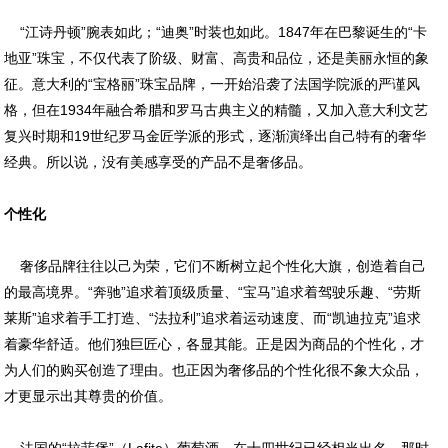
“江诗丹顿”腕表如此；“迪奥”时装也如此。1847年在巴黎诞生的“卡
地亚”珠宝，不仅代表了阶级、财富、高贵和品位，还是美丽永恒的象
征。意大利的“宝格丽”珠宝品牌，一开始沿袭了法国学院派的严谨风
格，但在1934年融合希腊和罗马古典主义的精髓，又加入意大利文艺
复兴时期和19世纪罗马金匠学派的形式，逐渐演绎出自己特有的奢华
经典。所以说，没有美感享受的产品不是奢侈品。
个性化
奢侈品牌往往以己为荣，它们不断树立起个性化大旗，创造着自己
的最高境界。“奔驰”追求着顶级质量、“宝马”追求着驾驶乐趣、“劳斯
莱斯”追求着手工打造、“法拉利”追求着运动速度、而“凯迪拉克”追求
着豪华舒适。他们独巨匠心，各显其能。正是因为商品的个性化，才
为人们的购买创造了理由。也正因为奢侈品的个性化很不象大众品，
才更显示出其尊贵的价值。