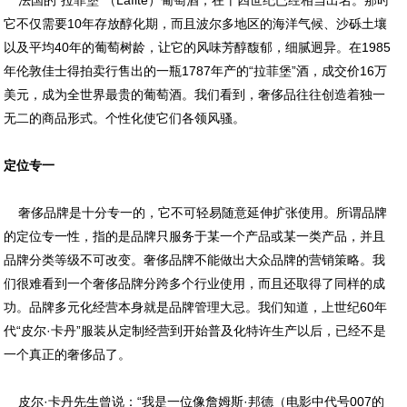
法国的“拉菲堡”（Lafite）葡萄酒，在十四世纪已经相当出名。那时
它不仅需要10年存放醇化期，而且波尔多地区的海洋气候、沙砾土壤
以及平均40年的葡萄树龄，让它的风味芳醇馥郁，细腻迥异。在1985
年伦敦佳士得拍卖行售出的一瓶1787年产的“拉菲堡”酒，成交价16万
美元，成为全世界最贵的葡萄酒。我们看到，奢侈品往往创造着独一
无二的商品形式。个性化使它们各领风骚。
定位专一
奢侈品牌是十分专一的，它不可轻易随意延伸扩张使用。所谓品牌
的定位专一性，指的是品牌只服务于某一个产品或某一类产品，并且
品牌分类等级不可改变。奢侈品牌不能做出大众品牌的营销策略。我
们很难看到一个奢侈品牌分跨多个行业使用，而且还取得了同样的成
功。品牌多元化经营本身就是品牌管理大忌。我们知道，上世纪60年
代“皮尔·卡丹”服装从定制经营到开始普及化特许生产以后，已经不是
一个真正的奢侈品了。
皮尔·卡丹先生曾说：“我是一位像詹姆斯·邦德（电影中代号007的