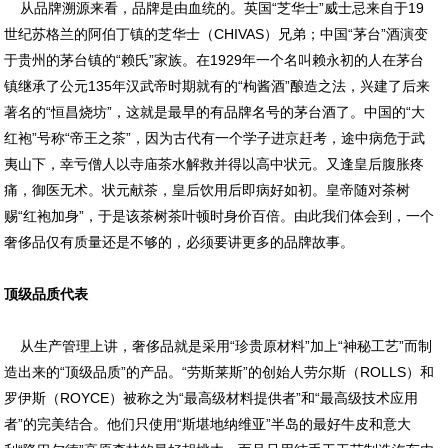
从品牌溯源来看，品牌是由血统的。英国“芝华士”威士忌来自于19
世纪苏格兰的阿伯丁镇的芝华士（CHIVAS）兄弟；中国“茅台”酒演变
于贵州的茅台镇的“赖氏”家族。在1929年一个名叫赖永初的人在茅台
镇继承了公元135年汉武帝时期就有的“枸酱酒”酿造之法，兴建了后来
著名的“恒昌烧坊”，这就是最早的有品牌名号的茅台酒了。中国的“大
红袍”号称“帝王之茶”，因为古代有一个学子进京赶考，途中病危于武
夷山下，幸亏僧人以寺庙茶水解救并得以高中状元。又逢皇后腹胀疼
痛，御医无术。状元献茶，皇后饮用后即病好如初。皇帝随对茶树
赐“红袍加身”，于是该茶树茶叶顿时身价百倍。由此我们体会到，一个
奢侈品仅有质量还是不够的，必须要讲更多的品牌故事。
顶级品质代表
从生产管理上讲，奢侈品就是采用“珍贵原材料”加上“神秘工艺”而制
造出来的“顶级品质”的产品。“劳斯莱斯”的创始人劳尔斯（ROLLS）和
罗伊斯（ROYCE）被称之为“最高级材料提供者”和“最高级技术应用
者”的完美结合。他们只使用“斯堪地纳维亚”半岛的最好牛皮和意大