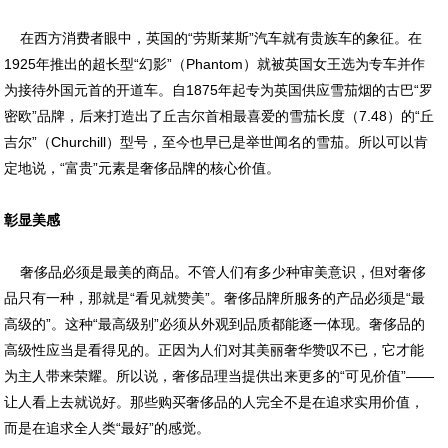
在西方消费者眼中，英国的“劳斯莱斯”汽车就有贵族车的象征。在
1925年推出的超长型“幻影”（Phantom）就被英国女王选为专车并作
为接待外国元首的开道车。自1875年起专为英国供应雪茄烟的古巴“罗
密欧”品牌，后来打造出了丘吉尔首相最喜爱的雪茄长度（7.48）的“丘
吉尔”（Churchill）型号，至今也早已是举世闻名的雪茄。所以可以肯
定地说，“富贵”元素是奢侈品牌的核心价值。
彰显美感
奢侈品必须是最美的商品。不管人们有多少种审美意识，但对奢侈
品只有一种，那就是“看见就赞美”。奢侈品牌所服务的产品必须是“最
高级的”。这种“最高级别”必须从外观到品质都能逐一体现。奢侈品的
高级性应当是看得见的。正因为人们对其美丽奢华赞叹不已，它才能
为主人带来荣耀。所以说，奢侈品理当提供出来更多的“可见价值”——
让人看上去就说好。那些购买奢侈品的人完全不是在追求实用价值，
而是在追求全人类“最好”的感觉。