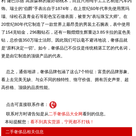
利“隆巴尔德”高原森林的最好胡桃木，而且只用纯手工工艺制造汽车内
饰。瑞士的“伯爵”手表出自于1874年，在上世纪60年代率先使用黑玛
瑙、绿松石及青金石等彩色宝石做表面，被誉为“表坛珠宝大师”。在
20世纪80年代它制造了一款世界上最昂贵的男装土石腕表，表中使用
了154克铂金，296颗钻石，还有一颗熠熠生辉重达3.85卡拉的蓝色美
钻，总价值350万瑞士法郎。因此我们可以毫不避讳地说，奢侈品就
是“原料决定一切”。如今，奢侈品已不仅仅是传统精湛工艺的代名词，
更是由它制造的顶级产品的代表。
总之，通俗地讲，奢侈品牌包涵了这么7个特征：富贵的品牌形象、
看上去完美无缺、与众不同的独特性、恪守价值、拥有历史声誉、超
高价格、顶级的品质性能。
点击可直接联系作者：
联系对方时请告知是从
二手奢侈品大全网
看到的信息。
本站提醒您：
看不到真实货源，宁死都不打钱！
二手奢侈品相关信息