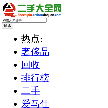
热点:
奢侈品
回收
排行榜
二手
爱马仕