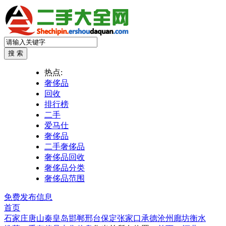
热点:
奢侈品
回收
排行榜
二手
爱马仕
奢侈品
二手奢侈品
奢侈品回收
奢侈品分类
奢侈品范围
免费发布信息
首页
石家庄
唐山
秦皇岛
邯郸
邢台
保定
张家口
承德
沧州
廊坊
衡水