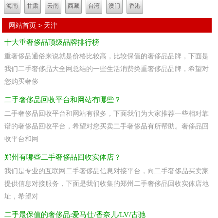
海南
甘肃
云南
西藏
台湾
澳门
香港
网站首页
>
天津
十大重奢侈品顶级品牌排行榜
重奢侈品通俗来说就是价格比较高，比较保值的奢侈品品牌，下面是
我们二手奢侈品大全网总结的一些生活消费类重奢侈品品牌，希望对
您购买奢侈
二手奢侈品回收平台和网站有哪些？
二手奢侈品回收平台和网站有很多，下面我们为大家推荐一些相对靠
谱的奢侈品回收平台，希望对您买卖二手奢侈品有所帮助。奢侈品回
收平台和网
郑州有哪些二手奢侈品回收实体店？
我们是专业的互联网二手奢侈品信息对接平台，向二手奢侈品买卖家
提供信息对接服务，下面是我们收集的郑州二手奢侈品回收实体店地
址，希望对
二手最保值的奢侈品:爱马仕/香奈儿/LV/古驰