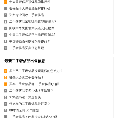
十大重奢侈品顶级品牌排行榜
奢侈品十大保值度品牌排行榜
郑州专业回收二手奢侈品
二手奢侈品加盟骗局真能赚钱吗？
回收中华民国袁大头银元|老物件
中国二手奢侈品平台排行榜有吗?
中国哪些酒可以称为奢侈品？
二手奢侈品买卖信息登记
最新二手奢侈品出售信息
卖自己二手奢侈品发现是假的怎么办？
哪些人会卖二手奢侈品？
买卖二手奢侈品群|二手奢侈品QQ群
二手奢侈品卖多少钱？卖给谁？
邓鸿领书法：鸿运当头
什么样的二手奢侈品最好卖？
08年青云郎50年陈酿
二手奢侈品：巴黎世家鞋转让37码