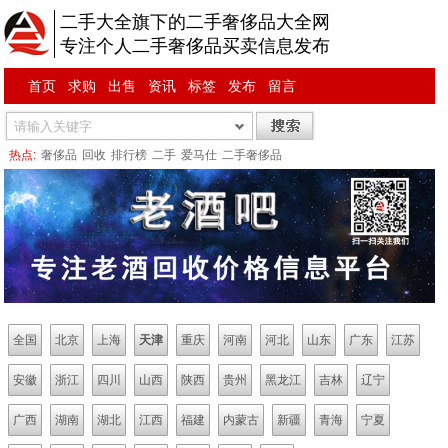
二手大全旗下的二手奢侈品大全网
专注个人二手奢侈品买卖信息发布
首页
求购
出售
资讯
标签
发布
留言
热点:
奢侈品
回收
排行榜
二手
爱马仕
二手奢侈品
全国
北京
上海
天津
重庆
河南
河北
山东
广东
江苏
安徽
浙江
四川
山西
陕西
贵州
黑龙江
吉林
辽宁
广西
湖南
湖北
江西
福建
内蒙古
新疆
青海
宁夏