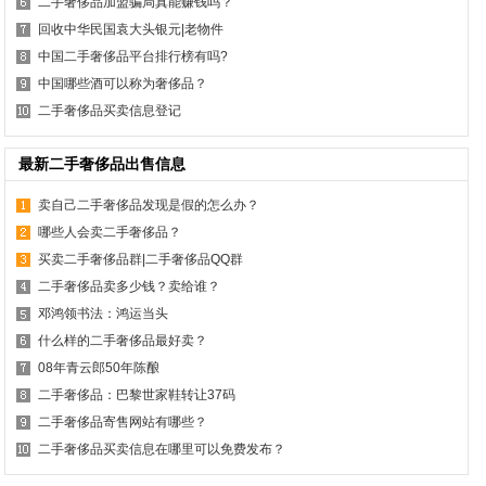
二手奢侈品加盟骗局真能赚钱吗？
回收中华民国袁大头银元|老物件
中国二手奢侈品平台排行榜有吗?
中国哪些酒可以称为奢侈品？
二手奢侈品买卖信息登记
最新二手奢侈品出售信息
卖自己二手奢侈品发现是假的怎么办？
哪些人会卖二手奢侈品？
买卖二手奢侈品群|二手奢侈品QQ群
二手奢侈品卖多少钱？卖给谁？
邓鸿领书法：鸿运当头
什么样的二手奢侈品最好卖？
08年青云郎50年陈酿
二手奢侈品：巴黎世家鞋转让37码
二手奢侈品寄售网站有哪些？
二手奢侈品买卖信息在哪里可以免费发布？