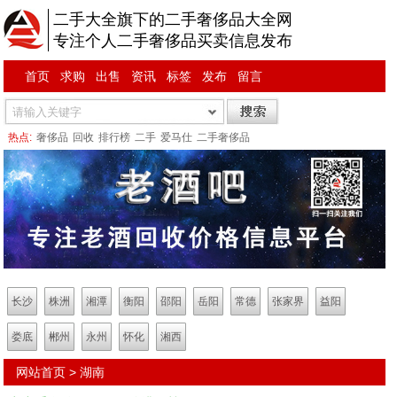
二手大全旗下的二手奢侈品大全网
专注个人二手奢侈品买卖信息发布
首页
求购
出售
资讯
标签
发布
留言
热点:
奢侈品
回收
排行榜
二手
爱马仕
二手奢侈品
长沙
株洲
湘潭
衡阳
邵阳
岳阳
常德
张家界
益阳
娄底
郴州
永州
怀化
湘西
网站首页
>
湖南