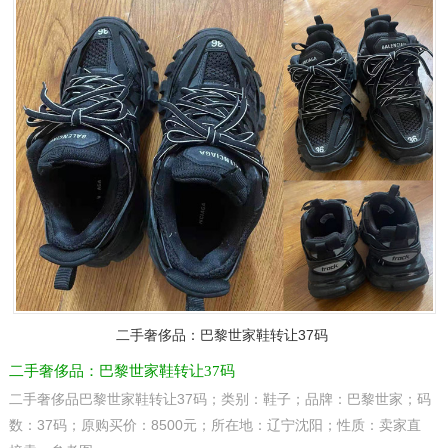
二手奢侈品：巴黎世家鞋转让37码
二手奢侈品：巴黎世家鞋转让37码
二手奢侈品巴黎世家鞋转让37码；类别：鞋子；品牌：巴黎世家；码
数：37码；原购买价：8500元；所在地：辽宁沈阳；性质：卖家直