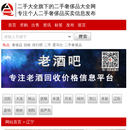
二手大全旗下的二手奢侈品大全网
专注个人二手奢侈品买卖信息发布
首页
求购
出售
资讯
标签
发布
留言
热点:
奢侈品
回收
排行榜
二手
爱马仕
二手奢侈品
沈阳
大连
鞍山
抚顺
本溪
丹东
锦州
营口
阜新
辽阳
盘锦
铁岭
朝阳
葫芦岛
网站首页
>
辽宁