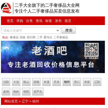
二手大全旗下的二手奢侈品大全网
专注个人二手奢侈品买卖信息发布
首页
求购
出售
资讯
标签
发布
留言
热点:
奢侈品
回收
排行榜
二手
爱马仕
二手奢侈品
沈阳
大连
鞍山
抚顺
本溪
丹东
锦州
营口
阜新
辽阳
盘锦
铁岭
朝阳
葫芦岛
网站首页
>
辽宁
>
锦州