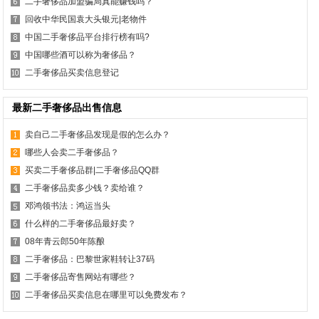
二手奢侈品加盟骗局真能赚钱吗？
回收中华民国袁大头银元|老物件
中国二手奢侈品平台排行榜有吗?
中国哪些酒可以称为奢侈品？
二手奢侈品买卖信息登记
最新二手奢侈品出售信息
卖自己二手奢侈品发现是假的怎么办？
哪些人会卖二手奢侈品？
买卖二手奢侈品群|二手奢侈品QQ群
二手奢侈品卖多少钱？卖给谁？
邓鸿领书法：鸿运当头
什么样的二手奢侈品最好卖？
08年青云郎50年陈酿
二手奢侈品：巴黎世家鞋转让37码
二手奢侈品寄售网站有哪些？
二手奢侈品买卖信息在哪里可以免费发布？