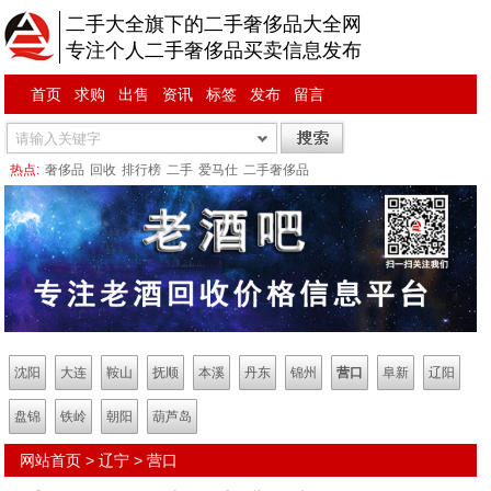
二手大全旗下的二手奢侈品大全网
专注个人二手奢侈品买卖信息发布
首页
求购
出售
资讯
标签
发布
留言
热点:
奢侈品
回收
排行榜
二手
爱马仕
二手奢侈品
沈阳
大连
鞍山
抚顺
本溪
丹东
锦州
营口
阜新
辽阳
盘锦
铁岭
朝阳
葫芦岛
网站首页
>
辽宁
>
营口