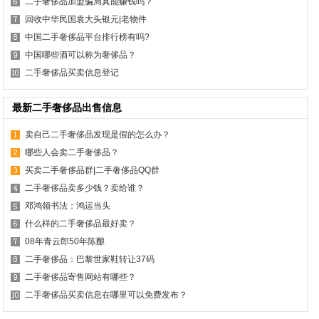
二手奢侈品加盟骗局真能赚钱吗？
回收中华民国袁大头银元|老物件
中国二手奢侈品平台排行榜有吗?
中国哪些酒可以称为奢侈品？
二手奢侈品买卖信息登记
最新二手奢侈品出售信息
卖自己二手奢侈品发现是假的怎么办？
哪些人会卖二手奢侈品？
买卖二手奢侈品群|二手奢侈品QQ群
二手奢侈品卖多少钱？卖给谁？
邓鸿领书法：鸿运当头
什么样的二手奢侈品最好卖？
08年青云郎50年陈酿
二手奢侈品：巴黎世家鞋转让37码
二手奢侈品寄售网站有哪些？
二手奢侈品买卖信息在哪里可以免费发布？