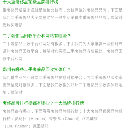
十大重奢侈品顶级品牌排行榜
重奢侈品通俗来说就是价格比较高，比较保值的奢侈品品牌，下面是
我们二手奢侈品大全网总结的一些生活消费类重奢侈品品牌，希望对
您购买奢侈
二手奢侈品回收平台和网站有哪些？
二手奢侈品回收平台和网站有很多，下面我们为大家推荐一些相对靠
谱的奢侈品回收平台，希望对您买卖二手奢侈品有所帮助。奢侈品回
收平台和网
郑州有哪些二手奢侈品回收实体店？
我们是专业的互联网二手奢侈品信息对接平台，向二手奢侈品买卖家
提供信息对接服务，下面是我们收集的郑州二手奢侈品回收实体店地
址，希望对
奢侈品牌排行榜都有哪些？十大品牌排行榜
奢侈品都有哪些，下面看看奢侈品牌排行榜：十大奢侈品顶级品牌排
行榜：爱马仕（Hermes）香奈儿（Chanel）路易威登
（LouisVuitton）克里斯汀