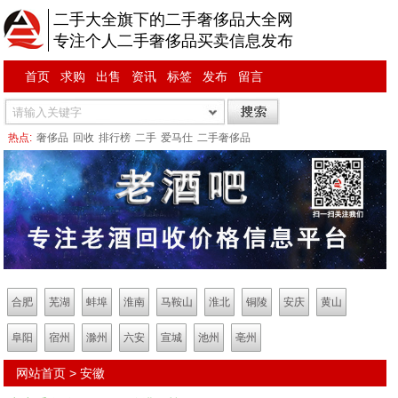
二手大全旗下的二手奢侈品大全网
专注个人二手奢侈品买卖信息发布
首页
求购
出售
资讯
标签
发布
留言
热点:
奢侈品
回收
排行榜
二手
爱马仕
二手奢侈品
合肥
芜湖
蚌埠
淮南
马鞍山
淮北
铜陵
安庆
黄山
阜阳
宿州
滁州
六安
宣城
池州
亳州
网站首页
>
安徽