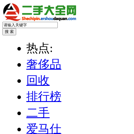
热点:
奢侈品
回收
排行榜
二手
爱马仕