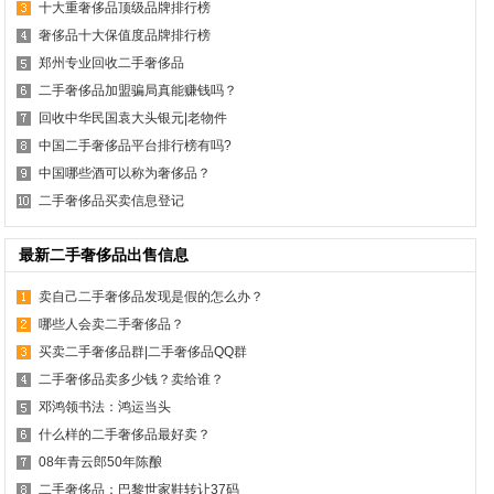
十大重奢侈品顶级品牌排行榜
奢侈品十大保值度品牌排行榜
郑州专业回收二手奢侈品
二手奢侈品加盟骗局真能赚钱吗？
回收中华民国袁大头银元|老物件
中国二手奢侈品平台排行榜有吗?
中国哪些酒可以称为奢侈品？
二手奢侈品买卖信息登记
最新二手奢侈品出售信息
卖自己二手奢侈品发现是假的怎么办？
哪些人会卖二手奢侈品？
买卖二手奢侈品群|二手奢侈品QQ群
二手奢侈品卖多少钱？卖给谁？
邓鸿领书法：鸿运当头
什么样的二手奢侈品最好卖？
08年青云郎50年陈酿
二手奢侈品：巴黎世家鞋转让37码