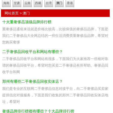
海南
甘肃
云南
西藏
台湾
澳门
香港
网站首页
>
澳门
十大重奢侈品顶级品牌排行榜
重奢侈品通俗来说就是价格比较高，比较保值的奢侈品品牌，下面是
我们二手奢侈品大全网总结的一些生活消费类重奢侈品品牌，希望对
您购买奢侈
二手奢侈品回收平台和网站有哪些？
二手奢侈品回收平台和网站有很多，下面我们为大家推荐一些相对靠
谱的奢侈品回收平台，希望对您买卖二手奢侈品有所帮助。奢侈品回
收平台和网
郑州有哪些二手奢侈品回收实体店？
我们是专业的互联网二手奢侈品信息对接平台，向二手奢侈品买卖家
提供信息对接服务，下面是我们收集的郑州二手奢侈品回收实体店地
址，希望对
奢侈品牌排行榜都有哪些？十大品牌排行榜