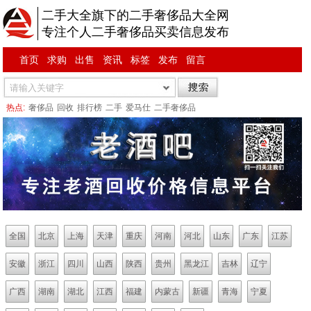
二手大全旗下的二手奢侈品大全网
专注个人二手奢侈品买卖信息发布
首页
求购
出售
资讯
标签
发布
留言
热点:
奢侈品
回收
排行榜
二手
爱马仕
二手奢侈品
全国
北京
上海
天津
重庆
河南
河北
山东
广东
江苏
安徽
浙江
四川
山西
陕西
贵州
黑龙江
吉林
辽宁
广西
湖南
湖北
江西
福建
内蒙古
新疆
青海
宁夏