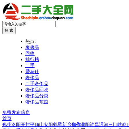
热点:
奢侈品
回收
排行榜
二手
爱马仕
奢侈品
二手奢侈品
奢侈品回收
奢侈品分类
奢侈品范围
免费发布信息
首页
郑州
洛阳
开封
平顶山
安阳
鹤壁
新乡
焦作
濮阳
许昌
漯河
三门峡
商