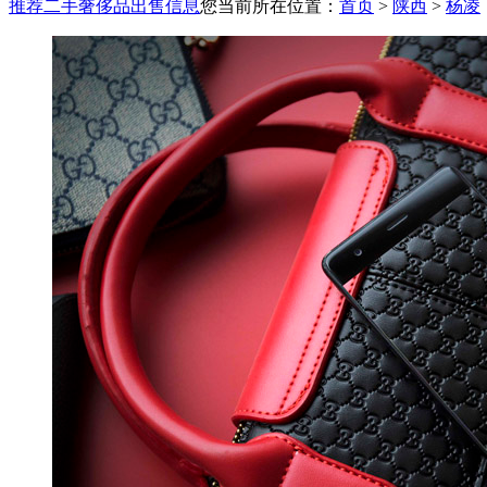
推荐二手奢侈品出售信息
您当前所在位置：
首页
>
陕西
>
杨凌