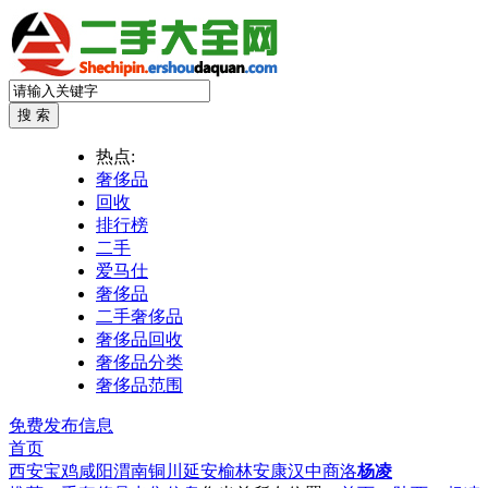
热点:
奢侈品
回收
排行榜
二手
爱马仕
奢侈品
二手奢侈品
奢侈品回收
奢侈品分类
奢侈品范围
免费发布信息
首页
西安
宝鸡
咸阳
渭南
铜川
延安
榆林
安康
汉中
商洛
杨凌