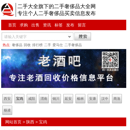
二手大全旗下的二手奢侈品大全网
专注个人二手奢侈品买卖信息发布
首页
求购
出售
资讯
标签
发布
留言
热点:
奢侈品
回收
排行榜
二手
爱马仕
二手奢侈品
西安
宝鸡
咸阳
渭南
铜川
延安
榆林
安康
汉中
商洛
杨凌
网站首页
>
陕西
>
宝鸡