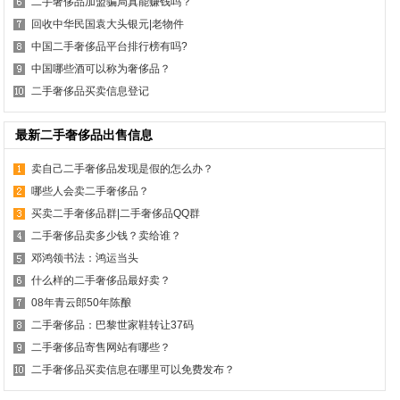
二手奢侈品加盟骗局真能赚钱吗？
回收中华民国袁大头银元|老物件
中国二手奢侈品平台排行榜有吗?
中国哪些酒可以称为奢侈品？
二手奢侈品买卖信息登记
最新二手奢侈品出售信息
卖自己二手奢侈品发现是假的怎么办？
哪些人会卖二手奢侈品？
买卖二手奢侈品群|二手奢侈品QQ群
二手奢侈品卖多少钱？卖给谁？
邓鸿领书法：鸿运当头
什么样的二手奢侈品最好卖？
08年青云郎50年陈酿
二手奢侈品：巴黎世家鞋转让37码
二手奢侈品寄售网站有哪些？
二手奢侈品买卖信息在哪里可以免费发布？