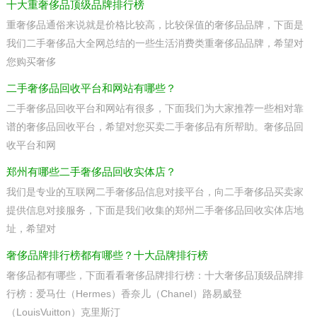
十大重奢侈品顶级品牌排行榜
重奢侈品通俗来说就是价格比较高，比较保值的奢侈品品牌，下面是
我们二手奢侈品大全网总结的一些生活消费类重奢侈品品牌，希望对
您购买奢侈
二手奢侈品回收平台和网站有哪些？
二手奢侈品回收平台和网站有很多，下面我们为大家推荐一些相对靠
谱的奢侈品回收平台，希望对您买卖二手奢侈品有所帮助。奢侈品回
收平台和网
郑州有哪些二手奢侈品回收实体店？
我们是专业的互联网二手奢侈品信息对接平台，向二手奢侈品买卖家
提供信息对接服务，下面是我们收集的郑州二手奢侈品回收实体店地
址，希望对
奢侈品牌排行榜都有哪些？十大品牌排行榜
奢侈品都有哪些，下面看看奢侈品牌排行榜：十大奢侈品顶级品牌排
行榜：爱马仕（Hermes）香奈儿（Chanel）路易威登
（LouisVuitton）克里斯汀