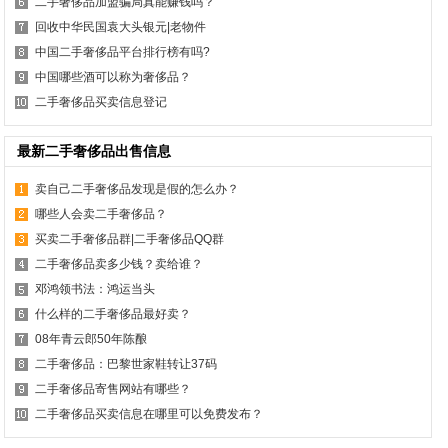
二手奢侈品加盟骗局真能赚钱吗？
回收中华民国袁大头银元|老物件
中国二手奢侈品平台排行榜有吗?
中国哪些酒可以称为奢侈品？
二手奢侈品买卖信息登记
最新二手奢侈品出售信息
卖自己二手奢侈品发现是假的怎么办？
哪些人会卖二手奢侈品？
买卖二手奢侈品群|二手奢侈品QQ群
二手奢侈品卖多少钱？卖给谁？
邓鸿领书法：鸿运当头
什么样的二手奢侈品最好卖？
08年青云郎50年陈酿
二手奢侈品：巴黎世家鞋转让37码
二手奢侈品寄售网站有哪些？
二手奢侈品买卖信息在哪里可以免费发布？