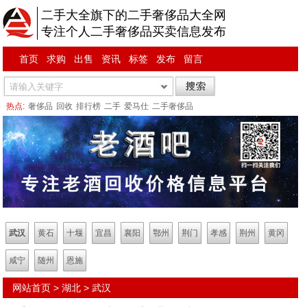
二手大全旗下的二手奢侈品大全网
专注个人二手奢侈品买卖信息发布
首页
求购
出售
资讯
标签
发布
留言
热点:
奢侈品
回收
排行榜
二手
爱马仕
二手奢侈品
武汉
黄石
十堰
宜昌
襄阳
鄂州
荆门
孝感
荆州
黄冈
咸宁
随州
恩施
网站首页
>
湖北
>
武汉