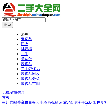
热点:
奢侈品
回收
排行榜
二手
爱马仕
奢侈品
二手奢侈品
奢侈品回收
奢侈品分类
奢侈品范围
免费发布信息
首页
兰州
嘉峪关
金昌
白银
天水
酒泉
张掖
武威
定西
陇南
平凉
庆阳
临夏