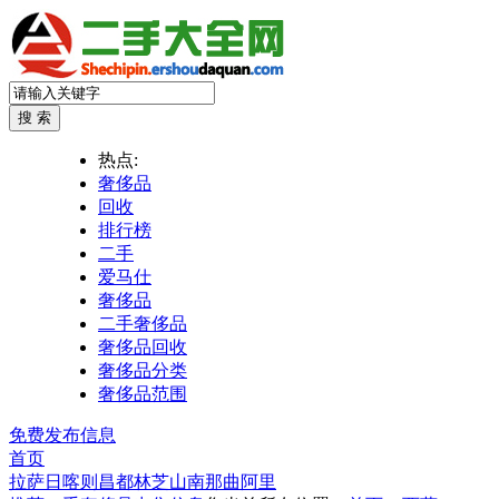
热点:
奢侈品
回收
排行榜
二手
爱马仕
奢侈品
二手奢侈品
奢侈品回收
奢侈品分类
奢侈品范围
免费发布信息
首页
拉萨
日喀则
昌都
林芝
山南
那曲
阿里