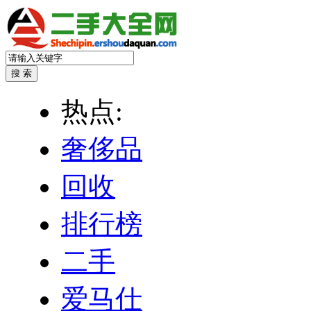
热点:
奢侈品
回收
排行榜
二手
爱马仕