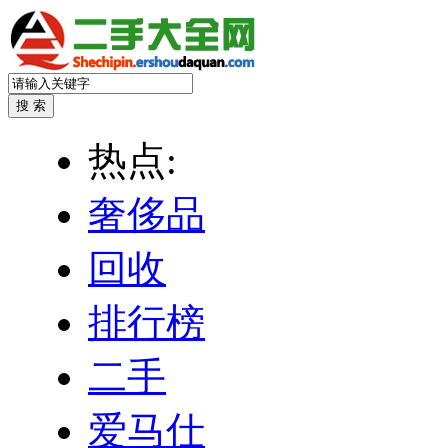
热点:
奢侈品
回收
排行榜
二手
爱马仕