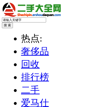
热点:
奢侈品
回收
排行榜
二手
爱马仕