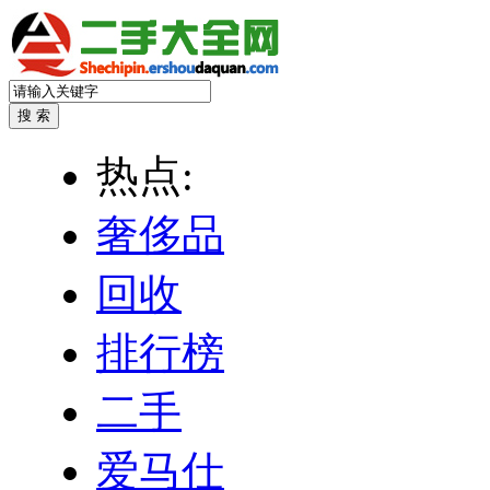
热点:
奢侈品
回收
排行榜
二手
爱马仕