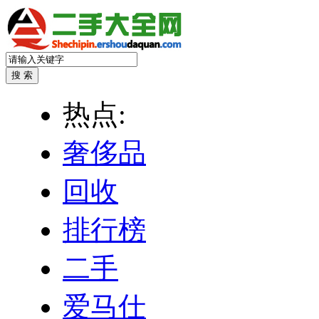
热点:
奢侈品
回收
排行榜
二手
爱马仕