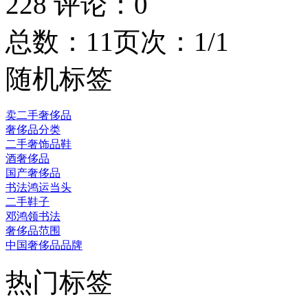
228
评论：
0
总数：1
1
页次：1/1
随机标签
卖二手奢侈品
奢侈品分类
二手奢饰品鞋
酒奢侈品
国产奢侈品
书法鸿运当头
二手鞋子
邓鸿领书法
奢侈品范围
中国奢侈品品牌
热门标签