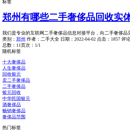
标签
郑州有哪些二手奢侈品回收实
我们是专业的互联网二手奢侈品信息对接平台，向二手奢侈品
类别：
郑州
作者：
二手大全
日期：
2022-04-02
点击：
1857
评
总数：1
1
页次：1/1
随机标签
十大奢侈品
人生奢侈品
回收银元
卖二手奢侈品
二手奢侈品
银元回收
中华民国银元
酒奢侈品
畅销奢侈品
奢侈品范围
热门标签