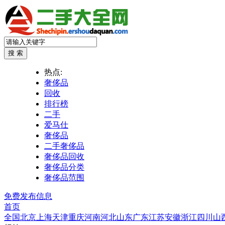
热点:
奢侈品
回收
排行榜
二手
爱马仕
奢侈品
二手奢侈品
奢侈品回收
奢侈品分类
奢侈品范围
免费发布信息
首页
全国
北京
上海
天津
重庆
河南
河北
山东
广东
江苏
安徽
浙江
四川
山