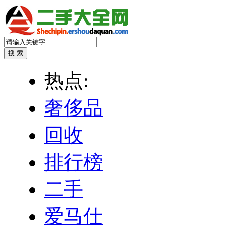
热点:
奢侈品
回收
排行榜
二手
爱马仕