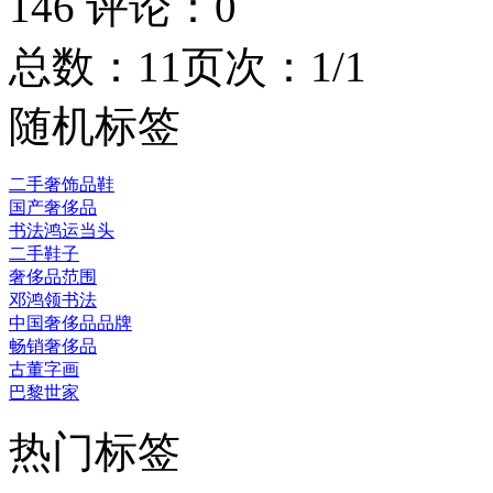
146
评论：
0
总数：1
1
页次：1/1
随机标签
二手奢饰品鞋
国产奢侈品
书法鸿运当头
二手鞋子
奢侈品范围
邓鸿领书法
中国奢侈品品牌
畅销奢侈品
古董字画
巴黎世家
热门标签