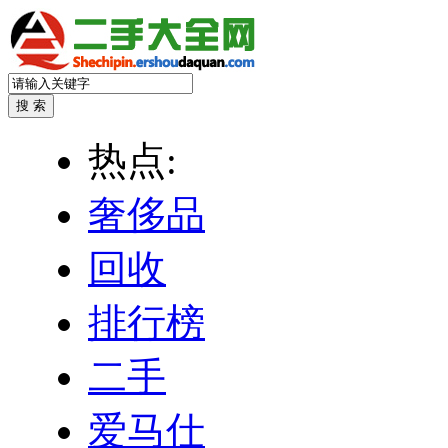
热点:
奢侈品
回收
排行榜
二手
爱马仕